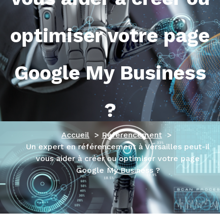
optimiser votre page
Google My Business
?
Accueil
>
Référencement
>
Un expert en référencement à Versailles peut-il
vous aider à créer ou optimiser votre page
Google My Business ?