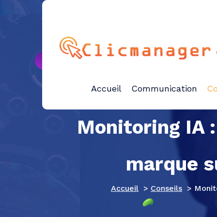
Aller
au
contenu
publicité et marketing
Accueil
Communication
Co
Monitoring IA 
marque su
Accueil
>
Conseils
>
Monit