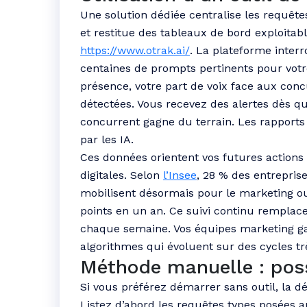
Une solution dédiée centralise les requête
et restitue des tableaux de bord exploitabl
https://www.otrak.ai/
. La plateforme inter
centaines de prompts pertinents pour votre
présence, votre part de voix face aux conc
détectées. Vous recevez des alertes dès q
concurrent gagne du terrain. Les rapports 
par les IA.
Ces données orientent vos futures actions 
digitales. Selon
l’Insee
, 28 % des entreprise
mobilisent désormais pour le marketing ou 
points en un an. Ce suivi continu remplac
chaque semaine. Vos équipes marketing gag
algorithmes qui évoluent sur des cycles tr
Méthode manuelle : pos
Si vous préférez démarrer sans outil, la d
Listez d’abord les requêtes types posées au