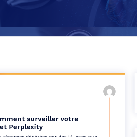
omment surveiller votre
t Perplexity
 réponses générées par des IA, sans que