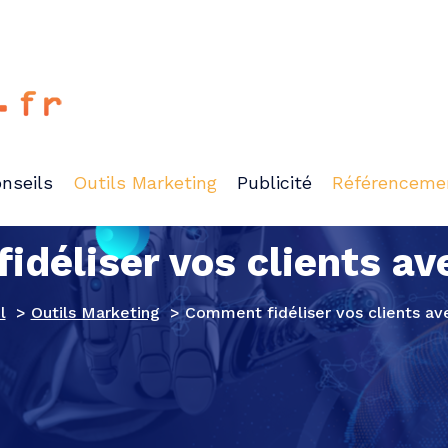
nseils
Outils Marketing
Publicité
Référenceme
déliser vos clients av
l
>
Outils Marketing
>
Comment fidéliser vos clients av