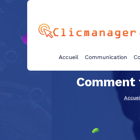
Aller
au
contenu
publicité et marketing
Accueil
Communication
Co
Comment fi
Accuei